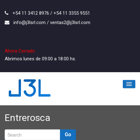
+54 11 3412 8976 / +54 11 3355 9551
info@j3lsrl.com / ventas2@j3lsrl.com
Ahora Cerrado
Abrimos lunes de 09:00 a 18:00 hs.
Inicio
Entrerosca
La Empresa
Los Productos
Go