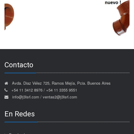
Contacto
Avda. Diaz Vélez 725, Ramos Mejía, Pcia. Buenos Aires
+54 11 3412 8976 / +54 11 3355 9551
info@j3lsrl.com / ventas2@j3lsrl.com
En Redes