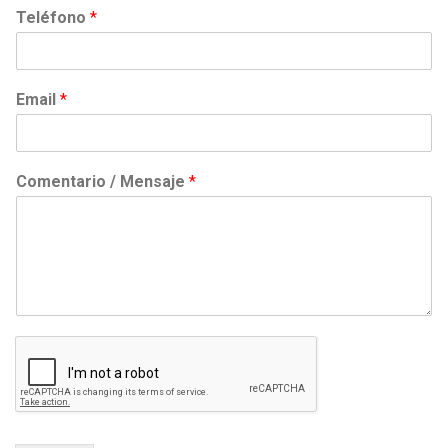
o
p
Teléfono
*
m
e
b
l
r
l
e
i
d
Email
*
o
Comentario / Mensaje
*