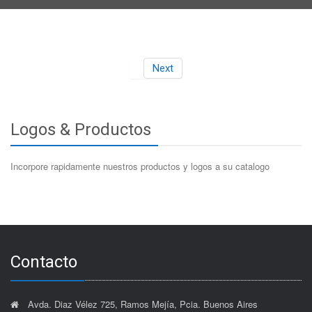
Catálogo
Promociones
En Contacto
Next
Logos & Productos
Incorpore rapidamente nuestros productos y logos a su catalogo
Contacto
Avda. Diaz Vélez 725, Ramos Mejía, Pcia. Buenos Aires