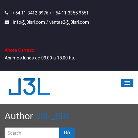
+54 11 3412 8976 / +54 11 3355 9551
info@j3lsrl.com / ventas2@j3lsrl.com
Ahora Cerrado
Abrimos lunes de 09:00 a 18:00 hs.
Inicio
Author
J3L_SRL
La Empresa
Los Productos
Go