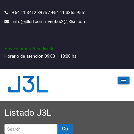
+54 11 3412 8976 / +54 11 3355 9551
info@j3lsrl.com / ventas2@j3lsrl.com
Hoy Estamos Atendiendo
Horario de atención 09:00 – 18:00 hs.
Inicio
Listado J3L
La Empresa
Los Productos
Go