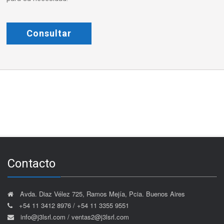
Consultar
Contacto
Avda. Diaz Vélez 725, Ramos Mejía, Pcia. Buenos Aires
+54 11 3412 8976 / +54 11 3355 9551
info@j3lsrl.com / ventas2@j3lsrl.com